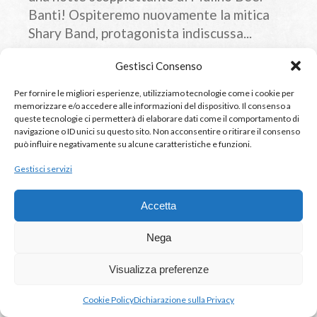
Banti! Ospiteremo nuovamente la mitica
Shary Band, protagonista indiscussa...
Gestisci Consenso
LEGGI TUTTO
Per fornire le migliori esperienze, utilizziamo tecnologie come i cookie per
memorizzare e/o accedere alle informazioni del dispositivo. Il consenso a
queste tecnologie ci permetterà di elaborare dati come il comportamento di
navigazione o ID unici su questo sito. Non acconsentire o ritirare il consenso
può influire negativamente su alcune caratteristiche e funzioni.
Gestisci servizi
Accetta
Nega
Visualizza preferenze
21 novembre 2025 - 22:00
Cookie Policy
Dichiarazione sulla Privacy
Hard n’ Fools in concerto