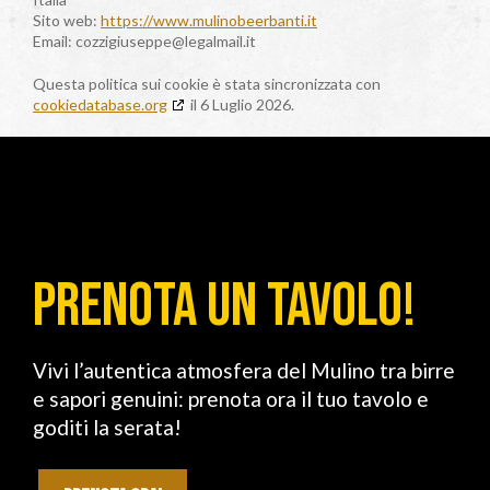
Sito web:
https://www.mulinobeerbanti.it
Email:
cozzigiuseppe@
legalmail.it
Questa politica sui cookie è stata sincronizzata con
cookiedatabase.org
il 6 Luglio 2026.
PRENOTA UN TAVOLO!
Vivi l’autentica atmosfera del Mulino tra birre
e sapori genuini: prenota ora il tuo tavolo e
goditi la serata!