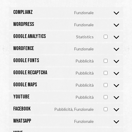
Complianz
Funzionale
Consent
to
WordPress
Funzionale
service
Consent
complianz
to
Google Analytics
Statistics
service
Consent
wordpress
to
Wordfence
Funzionale
service
Consent
google-
to
analytics
Google Fonts
Pubblicità
service
Consent
wordfence
to
Google reCAPTCHA
Pubblicità
service
Consent
google-
to
fonts
Google Maps
Pubblicità
service
Consent
google-
to
recaptcha
YouTube
Pubblicità
service
Consent
google-
to
maps
Facebook
Pubblicità, Funzionale
service
Consent
youtube
to
WhatsApp
Funzionale
service
Consent
facebook
to