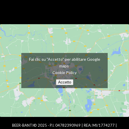
Fai clic su "Accetto" per abilitare Google
maps
Cookie Policy
Accetto
BEER-BANTI© 2025 · P.I. 04782390969 | REA: MI/1774277 |