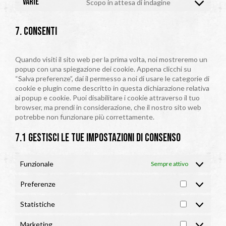
Varie
Scopo in attesa di indagine
service
Consent
whatsapp
to
service
7. Consenti
varie
Quando visiti il sito web per la prima volta, noi mostreremo un
popup con una spiegazione dei cookie. Appena clicchi su
“Salva preferenze”, dai il permesso a noi di usare le categorie di
cookie e plugin come descritto in questa dichiarazione relativa
ai popup e cookie. Puoi disabilitare i cookie attraverso il tuo
browser, ma prendi in considerazione, che il nostro sito web
potrebbe non funzionare più correttamente.
7.1 Gestisci le tue impostazioni di consenso
Funzionale
Sempre attivo
Preferenze
Preferenze
Statistiche
Statistiche
Marketing