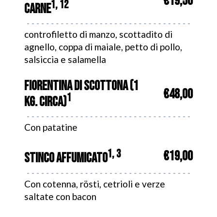
€19,50
1, 12
CARNE
controfiletto di manzo, scottadito di
agnello, coppa di maiale, petto di pollo,
salsiccia e salamella
FIORENTINA DI SCOTTONA (1
€48,00
1
KG. CIRCA)
Con patatine
1, 3
€19,00
STINCO AFFUMICATO
Con cotenna, rösti, cetrioli e verze
saltate con bacon