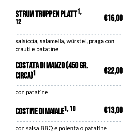
1,
STRUM TRUPPEN PLATT
€16,00
12
salsiccia, salamella, würstel, praga con
crauti e patatine
COSTATA DI MANZO (450 GR.
€22,00
1
CIRCA)
con patatine
1, 10
€13,00
COSTINE DI MAIALE
con salsa BBQ e polenta o patatine