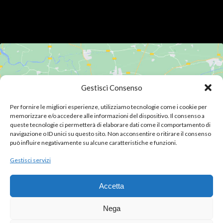
Gestisci Consenso
Fai clic su "Accetto" per abilitare Google
Per fornire le migliori esperienze, utilizziamo tecnologie come i cookie per
maps
memorizzare e/o accedere alle informazioni del dispositivo. Il consenso a
queste tecnologie ci permetterà di elaborare dati come il comportamento di
Cookie Policy
navigazione o ID unici su questo sito. Non acconsentire o ritirare il consenso
può influire negativamente su alcune caratteristiche e funzioni.
Accetto
Gestisci servizi
Accetta
Nega
BEER-BANTI© 2025 · P.I. 04782390969 | REA: MI/1774277 |