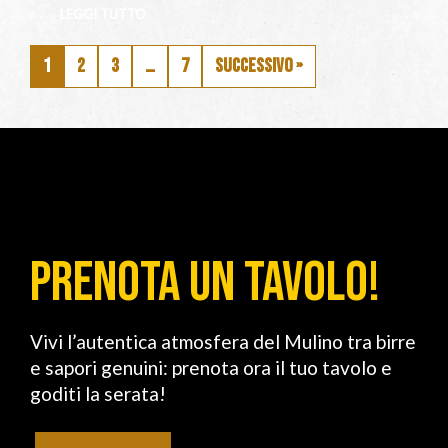
LEGGI TUTTO
1
2
3
…
7
Successivo »
PRENOTA UN TAVOLO!
Vivi l’autentica atmosfera del Mulino tra birre
e sapori genuini: prenota ora il tuo tavolo e
goditi la serata!